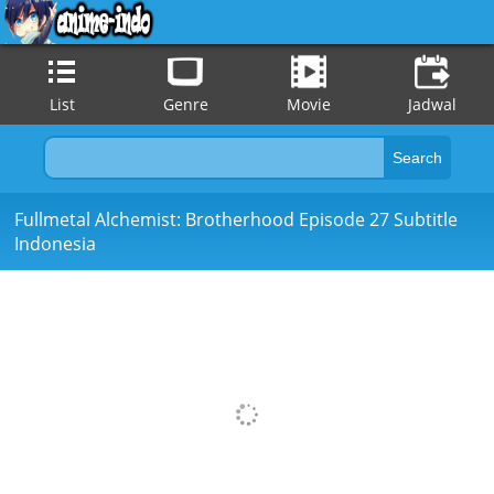
List
Genre
Movie
Jadwal
Fullmetal Alchemist: Brotherhood Episode 27 Subtitle
Indonesia