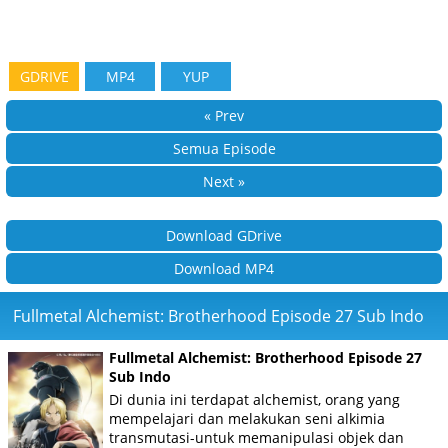
GDRIVE
MP4
YUP
« Prev
Semua Episode
Next »
Download GDrive
Download MP4
Fullmetal Alchemist: Brotherhood Episode 27 Sub Indo
Fullmetal Alchemist: Brotherhood Episode 27
Sub Indo
Di dunia ini terdapat alchemist, orang yang
mempelajari dan melakukan seni alkimia
transmutasi-untuk memanipulasi objek dan