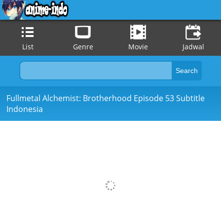
List
Genre
Movie
Jadwal
Fullmetal Alchemist: Brotherhood Episode 53 Subtitle
Indonesia