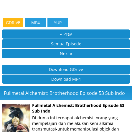
GDRIVE
MP4
YUP
« Prev
Semua Episode
Next »
Download GDrive
Download MP4
Fullmetal Alchemist: Brotherhood Episode 53 Sub Indo
Fullmetal Alchemist: Brotherhood Episode 53
Sub Indo
Di dunia ini terdapat alchemist, orang yang
mempelajari dan melakukan seni alkimia
transmutasi-untuk memanipulasi objek dan