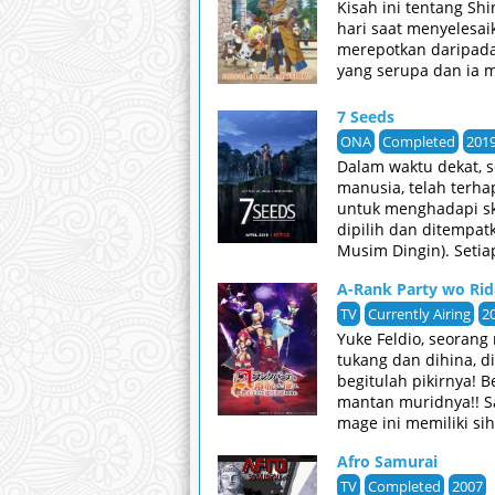
Kisah ini tentang Sh
hari saat menyelesa
merepotkan daripada 
yang serupa dan ia 
7 Seeds
ONA
Completed
201
Dalam waktu dekat, 
manusia, telah terha
untuk menghadapi sk
dipilih dan ditempa
Musim Dingin). Seti
manusia. Ketika pri
A-Rank Party wo Rid
Sementara kehilanga
untuk bertahan hidup
TV
Currently Airing
2
Yuke Feldio, seorang
tukang dan dihina, d
begitulah pikirnya! 
mantan muridnya!! Sa
mage ini memiliki si
Afro Samurai
TV
Completed
2007