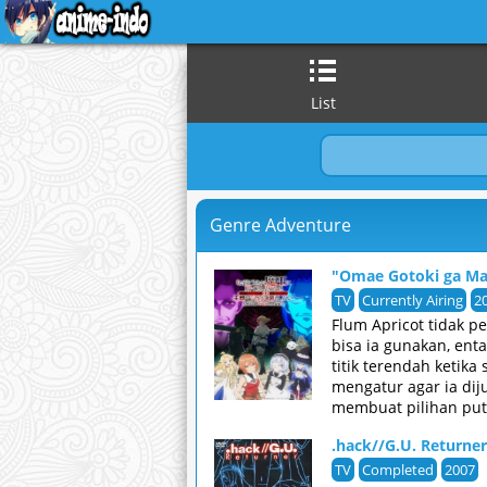
List
Genre Adventure
"Omae Gotoki ga Mao
TV
Currently Airing
2
Flum Apricot tidak p
bisa ia gunakan, en
titik terendah ketika
mengatur agar ia dij
membuat pilihan putu
grimdark tentang pe
.hack//G.U. Returner
TV
Completed
2007