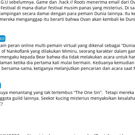
// G.U sebelumnya. Game dan .hack // Roots menerima email dari 
 Festival di mana diatur festival musim panas yang misterius. D
dampingan secara damai dengan para pemain Dunia lainnya. Itu 
a mereka menganggap itu berarti bahwa Ovan akan kembali ke Duni
003
n peran online multi-pemain virtual yang dikenal sebagai “Dunia”
of Nankoflank yang dilakukan Mimiru, seorang karakter dalam game
mengaku kepada Bear bahwa dia tidak melakukan acara untuk hart
aman ketika dia pertama kali mulai bermain. Keduanya kemudian 
bersama-sama, ketiganya melanjutkan pencarian dan acara saat M
by MAL Rewrite]
kuya menantang yang tak tertembus “The One Sin”. Tetapi mereka te
gota guild lainnya. Seekor kucing misterius menyaksikan kesalaha
C?