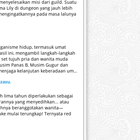
menyelesaikan misi dari guild. Suatu
a Lily di dungeon yang jauh lebih
a mengingatkannya pada masa lalunya
rganisme hidup, termasuk umat
asil ini, mengambil langkah-langkah
 set tujuh pria dan wanita muda
 Musim Panas B, Musim Gugur dan
 menjaga kelanjutan keberadaan umat
ka masuk ke dunia yang kejam.
zasu.
, mereka berusaha mencari cara
lah lima tahun diperlakukan sebagai
urannya yang menyedihkan... atau
uruhnya beranggotakan wanita—
uke mulai terungkap! Ternyata red