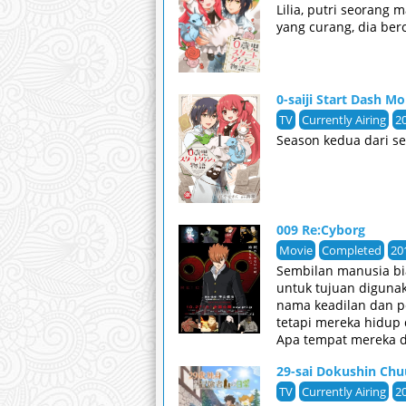
Lilia, putri seoran
yang curang, dia berc
0-saiji Start Dash M
TV
Currently Airing
2
Season kedua dari ser
009 Re:Cyborg
Movie
Completed
20
Sembilan manusia bia
untuk tujuan diguna
nama keadilan dan p
tetapi mereka hidup 
Apa tempat mereka di
29-sai Dokushin Ch
TV
Currently Airing
2