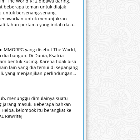
gim The World R: 2 dibawa daring.
t beberapa teman untuk diajak
a untuk bersenang-senang.
 menawarkan untuk menunjukkan
ati tahun pertama yang indah dalam
seorang tokoh yang dikenal dikenal
Dalam kemarahan, Haseo bersumpah
ma tahun pertama Haseo di The
sebelum Tri-Edge merobeknya.
am MMORPG yang disebut The World,
 dia bangun. Di Dunia, Ksatria
am bentuk kucing. Karena tidak bisa
ain lain yang dia temui di sepanjang
li, yang menjanjikan perlindungan
 yang mengenal Tsukasa, bersiap
h ini sebelum berhasil keluar dari
pub, menunggu dimulainya suatu
ng jarang masuk. Beberapa bahkan
Helba, kelompok itu berangkat ke
L Rewrite]