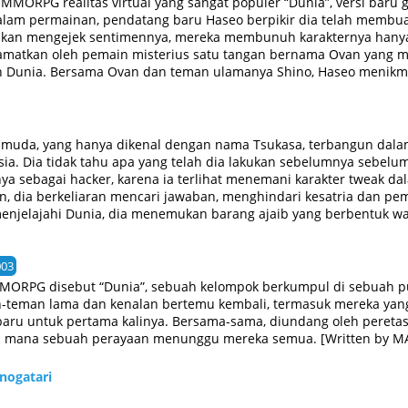
MMORPG realitas virtual yang sangat populer “Dunia”, versi baru 
alam permainan, pendatang baru Haseo berpikir dia telah membua
akan mengejek sentimennya, mereka membunuh karakternya hany
lamatkan oleh pemain misterius satu tangan bernama Ovan yang
h Dunia. Bersama Ovan dan teman ulamanya Shino, Haseo menikm
dupan yang damai ini hancur ketika karakter Shino terbunuh oleh 
ang semua korbannya telah jatuh ke dalam koma di dunia nyata. 
-Edge yang sulit dipahami dan membunuhnya. Berlangsung sela
ts mengeksplorasi persahabatan yang dibangun Haseo dalam game 
muda, yang hanya dikenal dengan nama Tsukasa, terbangun dal
ite]
ia. Dia tidak tahu apa yang telah dia lakukan sebelumnya sebelum
a sebagai hacker, karena ia terlihat menemani karakter tweak dal
n, dia berkeliaran mencari jawaban, menghindari kesatria dan pem
menjelajahi Dunia, dia menemukan barang ajaib yang berbentuk wa
Subaru, pemimpin Ksatria Crimson, bersama beberapa pemain lain
ngapa Tsukasa tidak dapat keluar, dan berusaha mengatasi masala
MAL Rewrite]
003
MMORPG disebut “Dunia”, sebuah kelompok berkumpul di sebuah 
an-teman lama dan kenalan bertemu kembali, termasuk mereka ya
aru untuk pertama kalinya. Bersama-sama, diundang oleh peretas 
di mana sebuah perayaan menunggu mereka semua. [Written by MA
onogatari