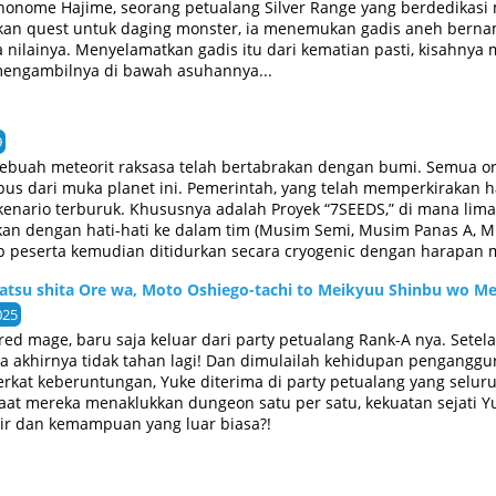
inonome Hajime, seorang petualang Silver Range yang berdedikasi 
ikan quest untuk daging monster, ia menemukan gadis aneh bernam
nilainya. Menyelamatkan gadis itu dari kematian pasti, kisahny
mengambilnya di bawah asuhannya...
9
sebuah meteorit raksasa telah bertabrakan dengan bumi. Semua o
pus dari muka planet ini. Pemerintah, yang telah memperkirakan h
enario terburuk. Khususnya adalah Proyek “7SEEDS,” di mana lima
tkan dengan hati-hati ke dalam tim (Musim Semi, Musim Panas A,
ap peserta kemudian ditidurkan secara cryogenic dengan harapan
a dan wanita itu terbangun, mereka mendadak mendapati diri mere
atsu shita Ore wa, Moto Oshiego-tachi to Meikyuu Shinbu wo Me
n dan berduka karena kehilangan orang-orang yang mereka cintai
. (Source: MU)
025
 red mage, baru saja keluar dari party petualang Rank-A nya. Sete
ia akhirnya tidak tahan lagi! Dan dimulailah kehidupan pengangg
Berkat keberuntungan, Yuke diterima di party petualang yang sel
at mereka menaklukkan dungeon satu per satu, kekuatan sejati Y
hir dan kemampuan yang luar biasa?!