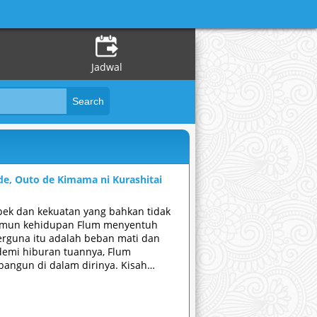
Jadwal
e, Outo de Kimama ni Kurashitai
spek dan kekuatan yang bahkan tidak
 Namun kehidupan Flum menyentuh
 berguna itu adalah beban mati dan
demi hiburan tuannya, Flum
bangun di dalam dirinya. Kisah
 hidupnya!