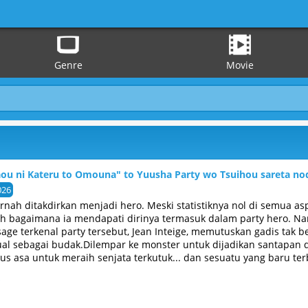
Genre
Movie
u ni Kateru to Omouna" to Yuusha Party wo Tsuihou sareta nod
026
ernah ditakdirkan menjadi hero. Meski statistiknya nol di semua a
tah bagaimana ia mendapati dirinya termasuk dalam party hero.
 sage terkenal party tersebut, Jean Inteige, memutuskan gadis tak
ual sebagai budak.Dilempar ke monster untuk dijadikan santapan 
s asa untuk meraih senjata terkutuk... dan sesuatu yang baru ter
ncarian berlumuran darah seorang wanita untuk merebut kembali