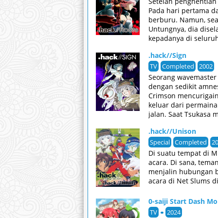
Setelah penghentian 
Pada hari pertama d
berburu. Namun, se
Untungnya, dia dise
kepadanya di seluru
permainan. Tapi kehi
.hack//Sign
sebagai Tri-Edge, y
untuk menemukan Tri
TV
Completed
2002
World, .hack // Roo
Seorang wavemaster 
[Written by MAL Rewr
dengan sedikit amnes
Crimson mencurigainy
keluar dari permaina
jalan. Saat Tsukasa 
dari semua bahaya. 
.hack//Unison
untuk menyelidiki me
tangan. [Written by 
Special
Completed
2
Di suatu tempat di 
acara. Di sana, tem
menjalin hubungan b
acara di Net Slums 
0-saiji Start Dash M
TV
2024