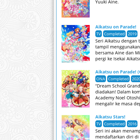
Yuuki Aine.
Aikatsu on Parade!
TV
Completed
2019
Seri Aikatsu dengan 
tampil menggunakan A
bersama Aine dan Mi
pergi ke Isekai Aikats
Aikatsu on Parade! 
ONA
Completed
202
“Dream School Grand 
diadakan! Dalam komp
Academy Noel Otoshir
mengalir ke masa de
Aikatsu Stars!
TV
Completed
2016
Seri ini akan menam
mendaftarkan diri di