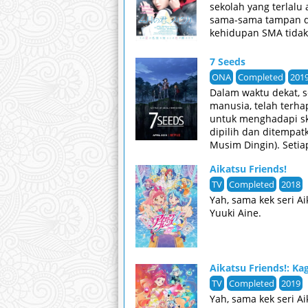
sekolah yang terlal
sama-sama tampan da
kehidupan SMA tidak
7 Seeds
ONA
Completed
201
Dalam waktu dekat, 
manusia, telah terha
untuk menghadapi sk
dipilih dan ditempa
Musim Dingin). Seti
manusia. Ketika pri
Aikatsu Friends!
Sementara kehilanga
untuk bertahan hidup
TV
Completed
2018
Yah, sama kek seri A
Yuuki Aine.
Aikatsu Friends!: Ka
TV
Completed
2019
Yah, sama kek seri A