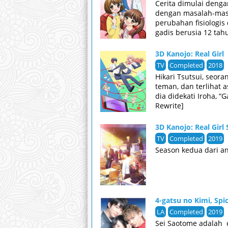
Cerita dimulai deng
dengan masalah-masa
perubahan fisiologi
gadis berusia 12 tah
3D Kanojo: Real Girl
TV
Completed
2018
Hikari Tsutsui, seor
teman, dan terlihat 
dia didekati Iroha, 
Rewrite]
3D Kanojo: Real Girl 
TV
Completed
2019
Season kedua dari an
4-gatsu no Kimi, Spi
LA
Completed
2019
Sei Saotome adalah c