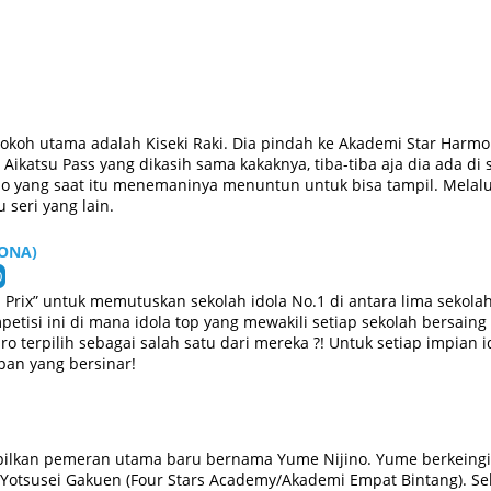
tokoh utama adalah Kiseki Raki. Dia pindah ke Akademi Star Harmo
ikatsu Pass yang dikasih sama kakaknya, tiba-tiba aja dia ada d
o yang saat itu menemaninya menuntun untuk bisa tampil. Melalui
u seri yang lain.
(ONA)
0
Prix” untuk memutuskan sekolah idola No.1 di antara lima sekola
etisi ini di mana idola top yang mewakili setiap sekolah bersaing
o terpilih sebagai salah satu dari mereka ?! Untuk setiap impian i
pan yang bersinar!
pilkan pemeran utama baru bernama Yume Nijino. Yume berkeingin
 Yotsusei Gakuen (Four Stars Academy/Akademi Empat Bintang). Se