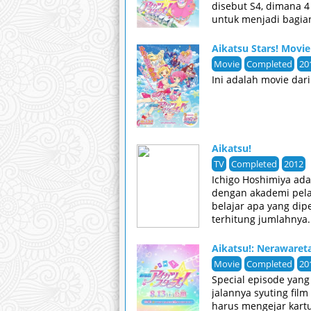
disebut S4, dimana 4 
untuk menjadi bagian
Aikatsu Stars! Movie
Movie
Completed
20
Ini adalah movie dari
Aikatsu!
TV
Completed
2012
Ichigo Hoshimiya ad
dengan akademi pelat
belajar apa yang dip
terhitung jumlahnya.
Aikatsu!: Nerawaret
Movie
Completed
20
Special episode yang
jalannya syuting fil
harus mengejar kartu