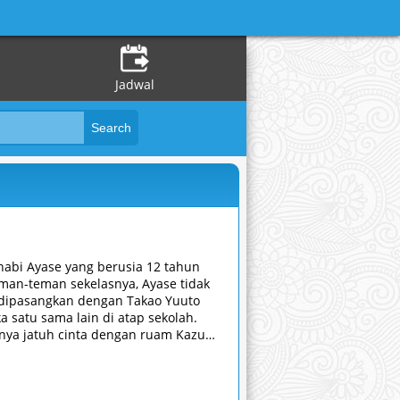
Jadwal
abi Ayase yang berusia 12 tahun
man-teman sekelasnya, Ayase tidak
 dipasangkan dengan Takao Yuuto
 satu sama lain di atap sekolah.
inya jatuh cinta dengan ruam Kazuma
angnya. 12-sai .: Chicchana Mune no
romansa manis ini menggambarkan