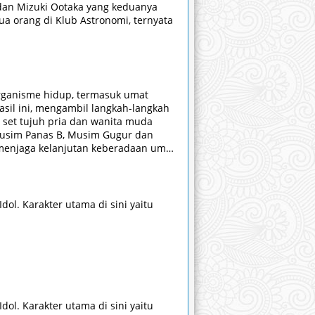
 dan Mizuki Ootaka yang keduanya
a orang di Klub Astronomi, ternyata
rganisme hidup, termasuk umat
asil ini, mengambil langkah-langkah
 set tujuh pria dan wanita muda
 Musim Panas B, Musim Gugur dan
 menjaga kelanjutan keberadaan umat
ka masuk ke dunia yang kejam.
, mereka berusaha mencari cara
ol. Karakter utama di sini yaitu
ol. Karakter utama di sini yaitu