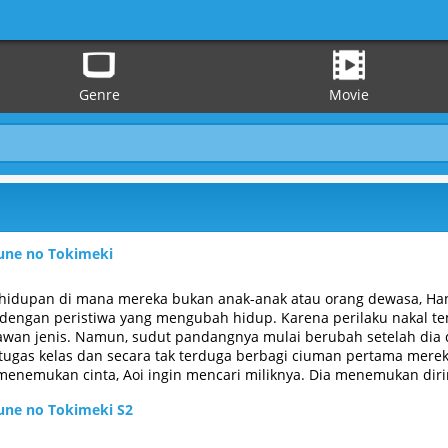
Genre
Movie
Mune no Tokimeki
hidupan di mana mereka bukan anak-anak atau orang dewasa, Han
 dengan peristiwa yang mengubah hidup. Karena perilaku nakal te
awan jenis. Namun, sudut pandangnya mulai berubah setelah dia
 tugas kelas dan secara tak terduga berbagi ciuman pertama mereka
enemukan cinta, Aoi ingin mencari miliknya. Dia menemukan dir
dunginya dari pelamar yang ditolak yang telah berbicara di belak
Mune no Tokimeki S2
keempat dalam fase remaja ini. Ketika mereka tumbuh bersama, 
iraan cinta pertama. [Written by MAL Rewrite]