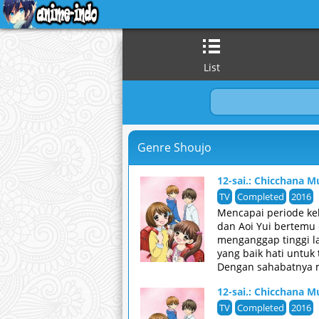
List
Genre Shoujo
12-sai.: Chicchana 
TV
Completed
2016
Mencapai periode ke
dan Aoi Yui bertemu
menganggap tinggi l
yang baik hati untuk
Dengan sahabatnya m
Hiyama setelah melin
12-sai.: Chicchana 
Tokimeki mengikuti 
kepolosan dan kegemb
TV
Completed
2016