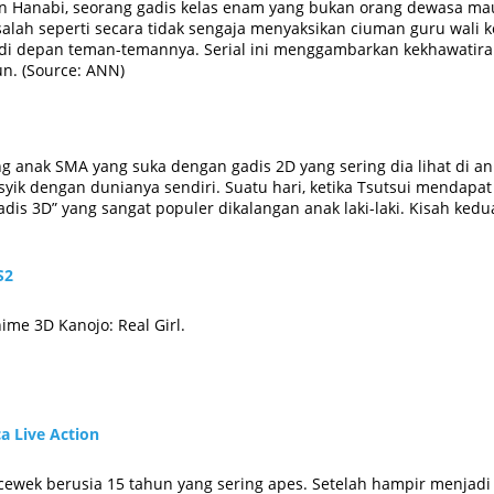
an Hanabi, seorang gadis kelas enam yang bukan orang dewasa ma
lah seperti secara tidak sengaja menyaksikan ciuman guru wali k
s di depan teman-temannya. Serial ini menggambarkan kekhawatira
un. (Source: ANN)
ang anak SMA yang suka dengan gadis 2D yang sering dia lihat di 
asyik dengan dunianya sendiri. Suatu hari, ketika Tsutsui mendap
“Gadis 3D” yang sangat populer dikalangan anak laki-laki. Kisah ke
S2
ime 3D Kanojo: Real Girl.
ca Live Action
ewek berusia 15 tahun yang sering apes. Setelah hampir menjadi 