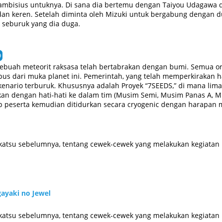
u ambisius untuknya. Di sana dia bertemu dengan Taiyou Udagawa
n keren. Setelah diminta oleh Mizuki untuk bergabung dengan du
 seburuk yang dia duga.
9
sebuah meteorit raksasa telah bertabrakan dengan bumi. Semua o
pus dari muka planet ini. Pemerintah, yang telah memperkirakan h
enario terburuk. Khususnya adalah Proyek “7SEEDS,” di mana lima
tkan dengan hati-hati ke dalam tim (Musim Semi, Musim Panas A,
ap peserta kemudian ditidurkan secara cryogenic dengan harapan
a dan wanita itu terbangun, mereka mendadak mendapati diri mere
n dan berduka karena kehilangan orang-orang yang mereka cintai
. (Source: MU)
ikatsu sebelumnya, tentang cewek-cewek yang melakukan kegiatan Id
gayaki no Jewel
ikatsu sebelumnya, tentang cewek-cewek yang melakukan kegiatan Id