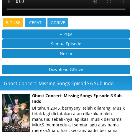
B-TUBE
CEPAT
GDRIVE
« Prev
Semua Episode
Next »
Download GDrive
Ghost Concert: Missing Songs Episode 6 Sub Indo
Ghost Concert: Missing Songs Episode 6 Sub
Indo
Di tahun 2045, bernyanyi telah dilarang. Musik
tidak lagi diciptakan atau dilakukan oleh
manusia; sebaliknya, aplikasi musik bernama
MiucS memproduksi semua lagu atas nama
mereka.Suatu hari, seorang gadis bernama