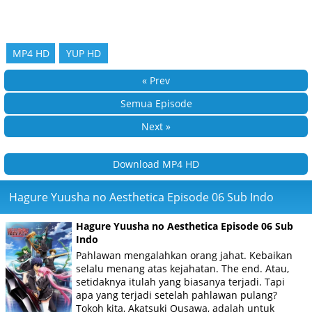
MP4 HD
YUP HD
« Prev
Semua Episode
Next »
Download MP4 HD
Hagure Yuusha no Aesthetica Episode 06 Sub Indo
Hagure Yuusha no Aesthetica Episode 06 Sub
Indo
Pahlawan mengalahkan orang jahat. Kebaikan
selalu menang atas kejahatan. The end. Atau,
setidaknya itulah yang biasanya terjadi. Tapi
apa yang terjadi setelah pahlawan pulang?
Tokoh kita, Akatsuki Ousawa, adalah untuk