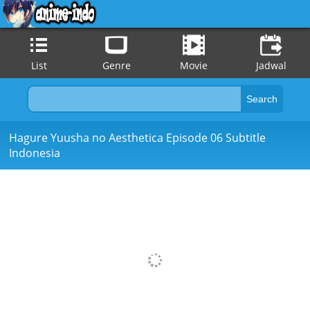
List
Genre
Movie
Jadwal
Hagure Yuusha no Aesthetica Episode 06 Subtitle
Indonesia