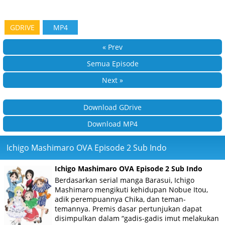
GDRIVE
MP4
« Prev
Semua Episode
Next »
Download GDrive
Download MP4
Ichigo Mashimaro OVA Episode 2 Sub Indo
Ichigo Mashimaro OVA Episode 2 Sub Indo
Berdasarkan serial manga Barasui, Ichigo
Mashimaro mengikuti kehidupan Nobue Itou,
adik perempuannya Chika, dan teman-
temannya. Premis dasar pertunjukan dapat
disimpulkan dalam “gadis-gadis imut melakukan