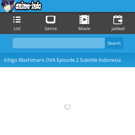
List
Genre
Movie
Jadwal
Ichigo Mashimaro OVA Episode 2 Subtitle Indonesia