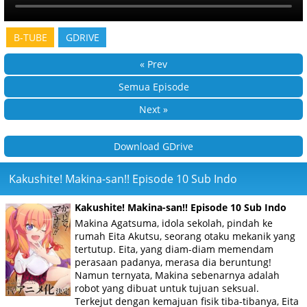
B-TUBE
GDRIVE
« Prev
Semua Episode
Next »
Download GDrive
Kakushite! Makina-san!! Episode 10 Sub Indo
Kakushite! Makina-san!! Episode 10 Sub Indo
Makina Agatsuma, idola sekolah, pindah ke
rumah Eita Akutsu, seorang otaku mekanik yang
tertutup. Eita, yang diam-diam memendam
perasaan padanya, merasa dia beruntung!
Namun ternyata, Makina sebenarnya adalah
robot yang dibuat untuk tujuan seksual.
Terkejut dengan kemajuan fisik tiba-tibanya, Eita