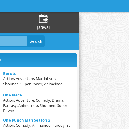
Jadwal
r
Boruto
Action, Adventure, Martial Arts,
Shounen, Super Power, Animeindo
One Piece
Action, Adventure, Comedy, Drama,
Fantasy, Anime indo, Shounen, Super
Power
One Punch Man Season 2
Action, Comedy, Animeindo, Parody, Sci-