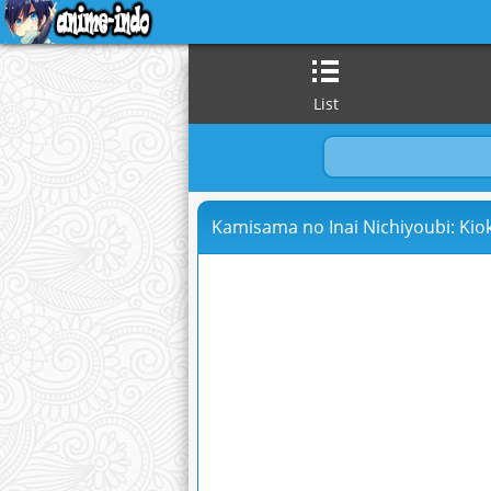
List
Kamisama no Inai Nichiyoubi: Kiok