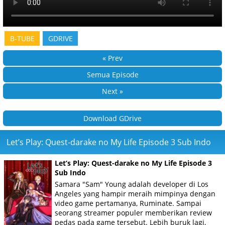
B-TUBE
GDRIVE
« Prev
Semua Episode
Next »
Download GDrive
Let’s Play: Quest-darake no My Life Episode 3 Sub Indo
Let’s Play: Quest-darake no My Life Episode 3
Sub Indo
Samara "Sam" Young adalah developer di Los
Angeles yang hampir meraih mimpinya dengan
video game pertamanya, Ruminate. Sampai
seorang streamer populer memberikan review
pedas pada game tersebut. Lebih buruk lagi,