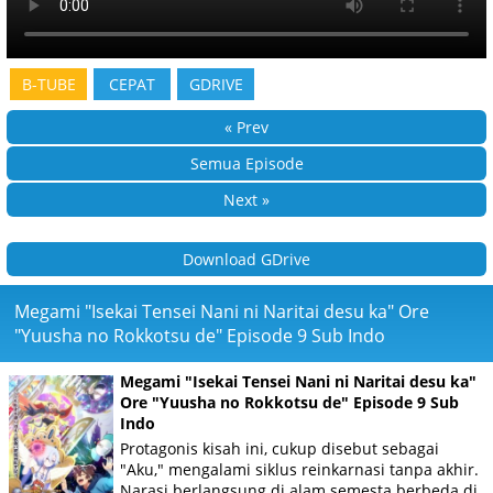
B-TUBE
CEPAT
GDRIVE
« Prev
Semua Episode
Next »
Download GDrive
Megami "Isekai Tensei Nani ni Naritai desu ka" Ore
"Yuusha no Rokkotsu de" Episode 9 Sub Indo
Megami "Isekai Tensei Nani ni Naritai desu ka"
Ore "Yuusha no Rokkotsu de" Episode 9 Sub
Indo
Protagonis kisah ini, cukup disebut sebagai
"Aku," mengalami siklus reinkarnasi tanpa akhir.
Narasi berlangsung di alam semesta berbeda di