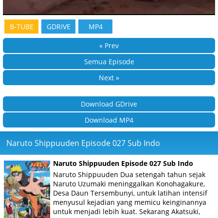
B-TUBE
GDRIVE
MP4
« Prev
Semua Episode
Next »
Download GDrive
Download MP4
Naruto Shippuuden Episode 027 Sub Indo
Naruto Shippuuden Episode 027 Sub Indo
Naruto Shippuuden Dua setengah tahun sejak
Naruto Uzumaki meninggalkan Konohagakure,
Desa Daun Tersembunyi, untuk latihan intensif
menyusul kejadian yang memicu keinginannya
untuk menjadi lebih kuat. Sekarang Akatsuki,