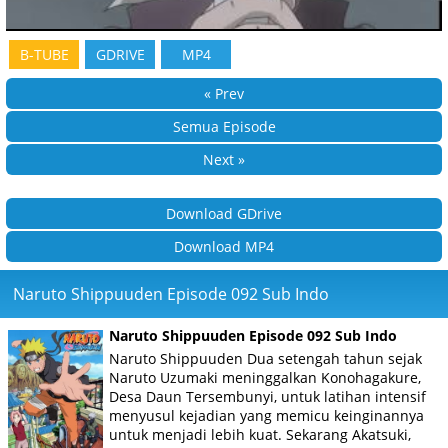
B-TUBE
GDRIVE
MP4
« Prev
Semua Episode
Next »
Download GDrive
Download MP4
Naruto Shippuuden Episode 092 Sub Indo
Naruto Shippuuden Episode 092 Sub Indo
Naruto Shippuuden Dua setengah tahun sejak
Naruto Uzumaki meninggalkan Konohagakure,
Desa Daun Tersembunyi, untuk latihan intensif
menyusul kejadian yang memicu keinginannya
untuk menjadi lebih kuat. Sekarang Akatsuki,