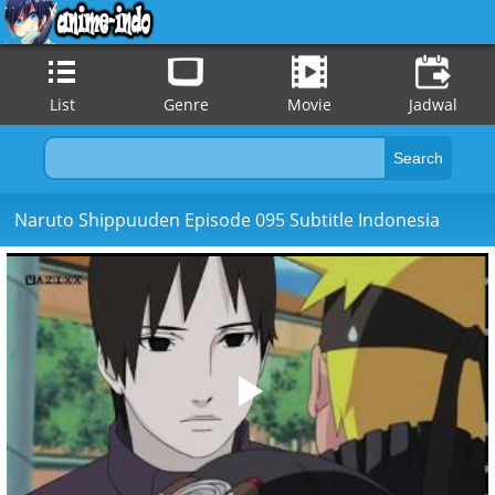
List
Genre
Movie
Jadwal
Naruto Shippuuden Episode 095 Subtitle Indonesia