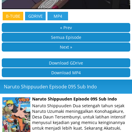
B-TUBE
GDRIVE
MP4
« Prev
Semua Episode
Next »
Download GDrive
Download MP4
Naruto Shippuuden Episode 095 Sub Indo
Naruto Shippuuden Episode 095 Sub Indo
Naruto Shippuuden Dua setengah tahun sejak
Naruto Uzumaki meninggalkan Konohagakure,
Desa Daun Tersembunyi, untuk latihan intensif
menyusul kejadian yang memicu keinginannya
untuk menjadi lebih kuat. Sekarang Akatsuki,