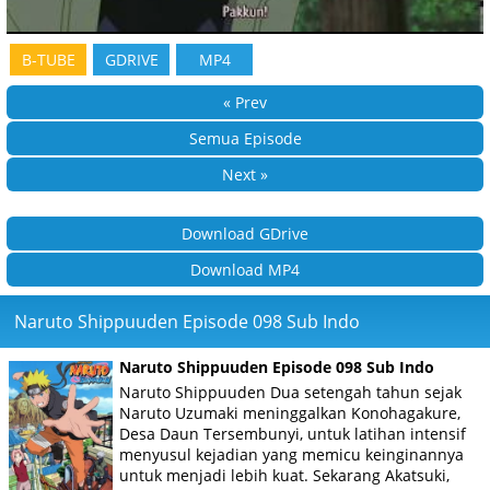
B-TUBE
GDRIVE
MP4
« Prev
Semua Episode
Next »
Download GDrive
Download MP4
Naruto Shippuuden Episode 098 Sub Indo
Naruto Shippuuden Episode 098 Sub Indo
Naruto Shippuuden Dua setengah tahun sejak
Naruto Uzumaki meninggalkan Konohagakure,
Desa Daun Tersembunyi, untuk latihan intensif
menyusul kejadian yang memicu keinginannya
untuk menjadi lebih kuat. Sekarang Akatsuki,