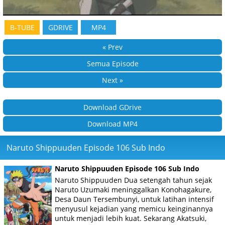
B-TUBE
GDRIVE
MP4
« Prev
Semua Episode
Next »
Download GDrive
Download MP4
Naruto Shippuuden Episode 106 Sub Indo
Naruto Shippuuden Episode 106 Sub Indo
Naruto Shippuuden Dua setengah tahun sejak
Naruto Uzumaki meninggalkan Konohagakure,
Desa Daun Tersembunyi, untuk latihan intensif
menyusul kejadian yang memicu keinginannya
untuk menjadi lebih kuat. Sekarang Akatsuki,