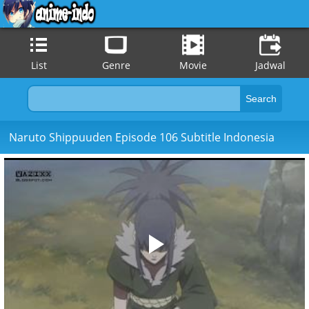
List
Genre
Movie
Jadwal
Naruto Shippuuden Episode 106 Subtitle Indonesia