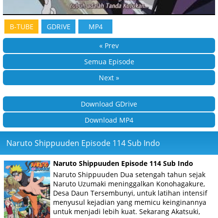
B-TUBE
GDRIVE
MP4
« Prev
Semua Episode
Next »
Download GDrive
Download MP4
Naruto Shippuuden Episode 114 Sub Indo
Naruto Shippuuden Episode 114 Sub Indo
Naruto Shippuuden Dua setengah tahun sejak
Naruto Uzumaki meninggalkan Konohagakure,
Desa Daun Tersembunyi, untuk latihan intensif
menyusul kejadian yang memicu keinginannya
untuk menjadi lebih kuat. Sekarang Akatsuki,