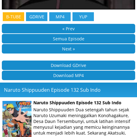
B-TUBE
GDRIVE
MP4
YUP
« Prev
Semua Episode
Next »
Download GDrive
Download MP4
Naruto Shippuuden Episode 132 Sub Indo
Naruto Shippuuden Episode 132 Sub Indo
Naruto Shippuuden Dua setengah tahun sejak
Naruto Uzumaki meninggalkan Konohagakure,
Desa Daun Tersembunyi, untuk latihan intensif
menyusul kejadian yang memicu keinginannya
untuk menjadi lebih kuat. Sekarang Akatsuki,