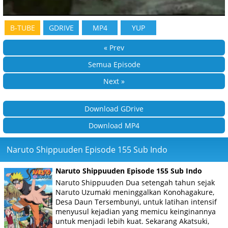
B-TUBE
GDRIVE
MP4
YUP
« Prev
Semua Episode
Next »
Download GDrive
Download MP4
Naruto Shippuuden Episode 155 Sub Indo
Naruto Shippuuden Episode 155 Sub Indo
Naruto Shippuuden Dua setengah tahun sejak
Naruto Uzumaki meninggalkan Konohagakure,
Desa Daun Tersembunyi, untuk latihan intensif
menyusul kejadian yang memicu keinginannya
untuk menjadi lebih kuat. Sekarang Akatsuki,