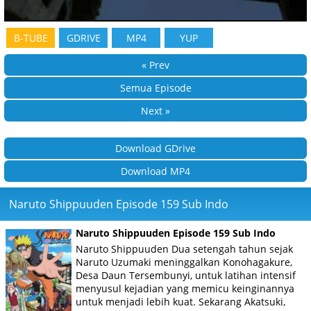
B-TUBE
GDRIVE
MP4
YUP
« Prev
Semua Episode
Next »
Download GDrive
Download MP4
Naruto Shippuuden Episode 159 Sub Indo
Naruto Shippuuden Episode 159 Sub Indo
Naruto Shippuuden Dua setengah tahun sejak
Naruto Uzumaki meninggalkan Konohagakure,
Desa Daun Tersembunyi, untuk latihan intensif
menyusul kejadian yang memicu keinginannya
untuk menjadi lebih kuat. Sekarang Akatsuki,