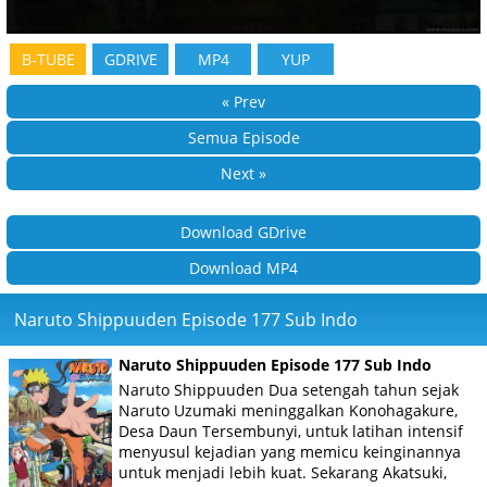
B-TUBE
GDRIVE
MP4
YUP
« Prev
Semua Episode
Next »
Download GDrive
Download MP4
Naruto Shippuuden Episode 177 Sub Indo
Naruto Shippuuden Episode 177 Sub Indo
Naruto Shippuuden Dua setengah tahun sejak
Naruto Uzumaki meninggalkan Konohagakure,
Desa Daun Tersembunyi, untuk latihan intensif
menyusul kejadian yang memicu keinginannya
untuk menjadi lebih kuat. Sekarang Akatsuki,