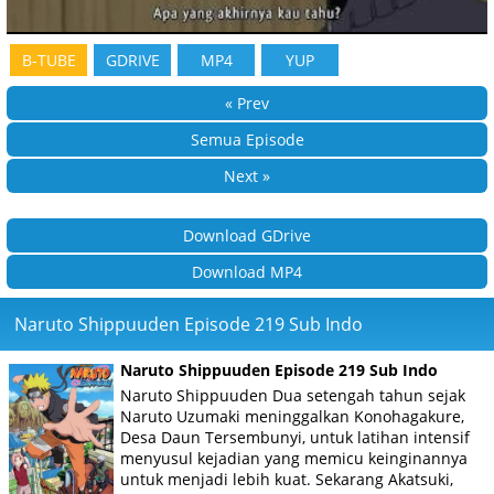
B-TUBE
GDRIVE
MP4
YUP
« Prev
Semua Episode
Next »
Download GDrive
Download MP4
Naruto Shippuuden Episode 219 Sub Indo
Naruto Shippuuden Episode 219 Sub Indo
Naruto Shippuuden Dua setengah tahun sejak
Naruto Uzumaki meninggalkan Konohagakure,
Desa Daun Tersembunyi, untuk latihan intensif
menyusul kejadian yang memicu keinginannya
untuk menjadi lebih kuat. Sekarang Akatsuki,