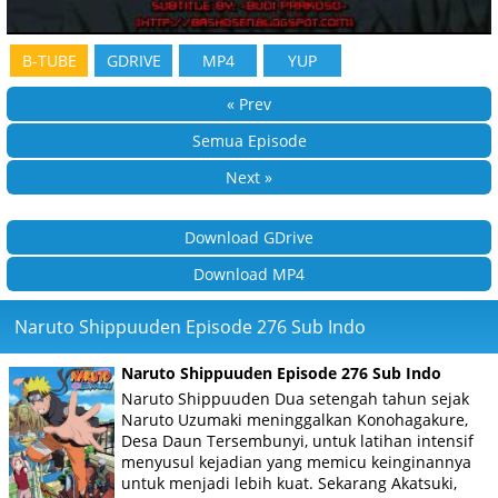
B-TUBE
GDRIVE
MP4
YUP
« Prev
Semua Episode
Next »
Download GDrive
Download MP4
Naruto Shippuuden Episode 276 Sub Indo
Naruto Shippuuden Episode 276 Sub Indo
Naruto Shippuuden Dua setengah tahun sejak
Naruto Uzumaki meninggalkan Konohagakure,
Desa Daun Tersembunyi, untuk latihan intensif
menyusul kejadian yang memicu keinginannya
untuk menjadi lebih kuat. Sekarang Akatsuki,