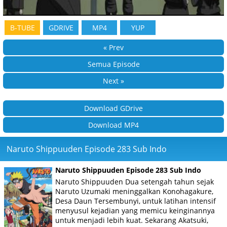
B-TUBE
GDRIVE
MP4
YUP
« Prev
Semua Episode
Next »
Download GDrive
Download MP4
Naruto Shippuuden Episode 283 Sub Indo
Naruto Shippuuden Episode 283 Sub Indo
Naruto Shippuuden Dua setengah tahun sejak
Naruto Uzumaki meninggalkan Konohagakure,
Desa Daun Tersembunyi, untuk latihan intensif
menyusul kejadian yang memicu keinginannya
untuk menjadi lebih kuat. Sekarang Akatsuki,