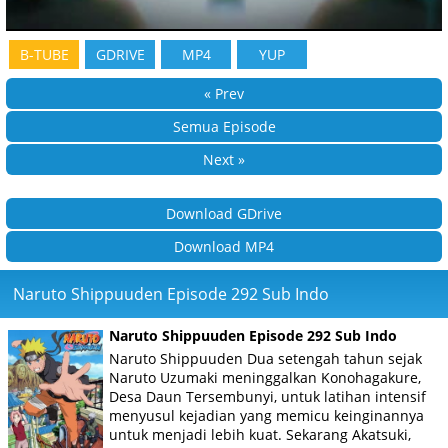
B-TUBE
GDRIVE
MP4
YUP
« Prev
Semua Episode
Next »
Download GDrive
Download MP4
Naruto Shippuuden Episode 292 Sub Indo
Naruto Shippuuden Episode 292 Sub Indo
Naruto Shippuuden Dua setengah tahun sejak
Naruto Uzumaki meninggalkan Konohagakure,
Desa Daun Tersembunyi, untuk latihan intensif
menyusul kejadian yang memicu keinginannya
untuk menjadi lebih kuat. Sekarang Akatsuki,