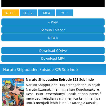
B-TUBE
GDRIVE
MP4
YUP
« Prev
Semua Episode
Next »
Download GDrive
Download MP4
Naruto Shippuuden Episode 325 Sub Indo
Naruto Shippuuden Episode 325 Sub Indo
Naruto Shippuuden Dua setengah tahun sejak
Naruto Uzumaki meninggalkan Konohagakure,
Desa Daun Tersembunyi, untuk latihan intensif
menyusul kejadian yang memicu keinginannya
untuk menjadi lebih kuat. Sekarang Akatsuki,