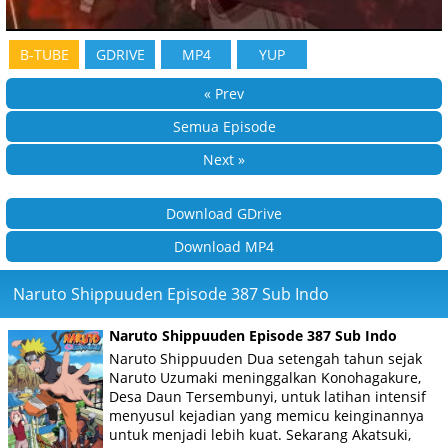
B-TUBE
GDRIVE
MP4
YUP
« Prev
Semua Episode
Next »
Download GDrive
Download MP4
Naruto Shippuuden Episode 387 Sub Indo
Naruto Shippuuden Episode 387 Sub Indo
Naruto Shippuuden Dua setengah tahun sejak
Naruto Uzumaki meninggalkan Konohagakure,
Desa Daun Tersembunyi, untuk latihan intensif
menyusul kejadian yang memicu keinginannya
untuk menjadi lebih kuat. Sekarang Akatsuki,