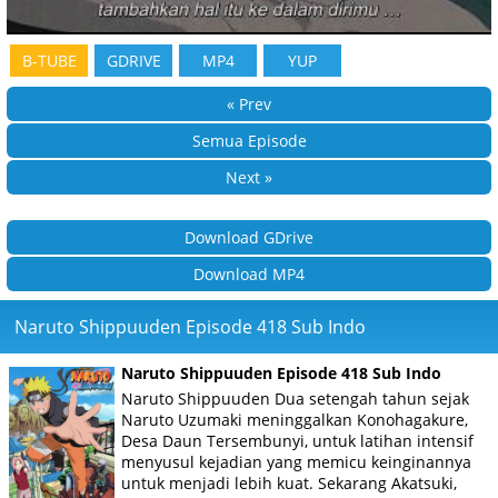
B-TUBE
GDRIVE
MP4
YUP
« Prev
Semua Episode
Next »
Download GDrive
Download MP4
Naruto Shippuuden Episode 418 Sub Indo
Naruto Shippuuden Episode 418 Sub Indo
Naruto Shippuuden Dua setengah tahun sejak
Naruto Uzumaki meninggalkan Konohagakure,
Desa Daun Tersembunyi, untuk latihan intensif
menyusul kejadian yang memicu keinginannya
untuk menjadi lebih kuat. Sekarang Akatsuki,