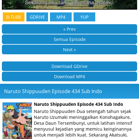
B-TUBE
GDRIVE
MP4
YUP
« Prev
Semua Episode
Next »
Download GDrive
Download MP4
Naruto Shippuuden Episode 434 Sub Indo
Naruto Shippuuden Episode 434 Sub Indo
Naruto Shippuuden Dua setengah tahun sejak
Naruto Uzumaki meninggalkan Konohagakure,
Desa Daun Tersembunyi, untuk latihan intensif
menyusul kejadian yang memicu keinginannya
untuk menjadi lebih kuat. Sekarang Akatsuki,