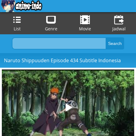
List
Genre
Movie
Jadwal
Naruto Shippuuden Episode 434 Subtitle Indonesia