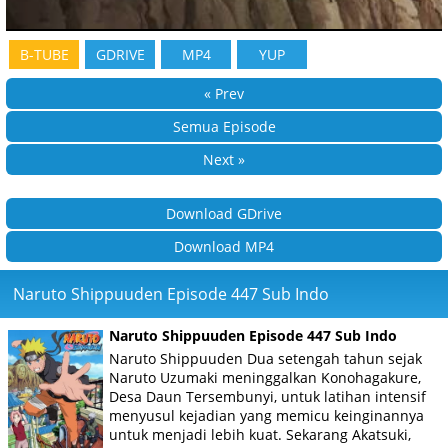
B-TUBE
GDRIVE
MP4
YUP
« Prev
Semua Episode
Next »
Download GDrive
Download MP4
Naruto Shippuuden Episode 447 Sub Indo
Naruto Shippuuden Episode 447 Sub Indo
Naruto Shippuuden Dua setengah tahun sejak
Naruto Uzumaki meninggalkan Konohagakure,
Desa Daun Tersembunyi, untuk latihan intensif
menyusul kejadian yang memicu keinginannya
untuk menjadi lebih kuat. Sekarang Akatsuki,