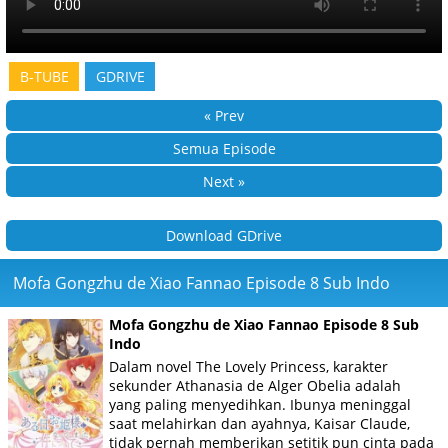
B-TUBE
GDRIVE
« Prev
Semua Episode
Next »
Download GDrive
Mofa Gongzhu de Xiao Fannao Episode 8 Sub Indo
Mofa Gongzhu de Xiao Fannao Episode 8 Sub
Indo
Dalam novel The Lovely Princess, karakter
sekunder Athanasia de Alger Obelia adalah
yang paling menyedihkan. Ibunya meninggal
saat melahirkan dan ayahnya, Kaisar Claude,
tidak pernah memberikan setitik pun cinta pada