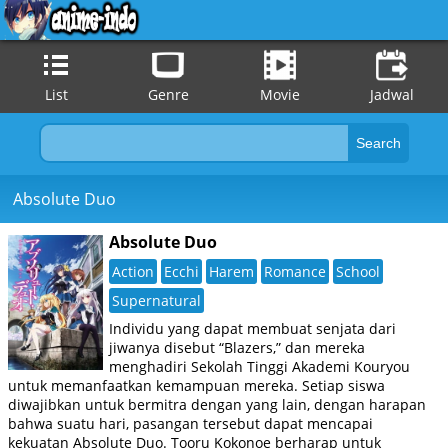
List
Genre
Movie
Jadwal
Absolute Duo
Absolute Duo
Action
Ecchi
Harem
Romance
School
Supernatural
Individu yang dapat membuat senjata dari
jiwanya disebut “Blazers,” dan mereka
menghadiri Sekolah Tinggi Akademi Kouryou
untuk memanfaatkan kemampuan mereka. Setiap siswa
diwajibkan untuk bermitra dengan yang lain, dengan harapan
bahwa suatu hari, pasangan tersebut dapat mencapai
kekuatan Absolute Duo. Tooru Kokonoe berharap untuk