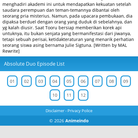
menghadiri akademi ini untuk mendapatkan kekuatan setelah
saudara perempuan dan teman-temannya dibantai oleh
seorang pria misterius. Namun, pada upacara pembukaan, dia
dipaksa berduel dengan orang yang duduk di sebelahnya, dan
yg kalah diusir. Saat Tooru bersiap memberikan korek api
untuknya, itu bukan senjata yang bermanifestasi dari jiwanya,
tetapi sebuah perisai, ketidakteraturan yang menarik perhatian
seorang siswa asing bernama Julie Sigtuna. [Written by MAL
Rewrite]
Absolute Duo Episode List
01
02
03
04
05
06
07
08
09
10
11
12
Disclaimer
-
Privacy Police
© 2026
Animeindo