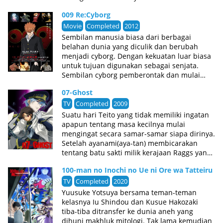
#Compass 2.0?
misteri di tangannya ”mengapa Azure Kite
mereka. Apakah ini karakter pemain lain atau
sudah memiliki kemampuan tersebut”.
009 Re:Cyborg
NPC?
(Source: AniDB)
Movie
Completed
2012
Sembilan manusia biasa dari berbagai
belahan dunia yang diculik dan berubah
menjadi cyborg. Dengan kekuatan luar biasa
untuk tujuan digunakan sebagai senjata.
Sembilan cyborg pemberontak dan mulai
untuk melawan pencipta mereka dalam
07-Ghost
nama keadilan dan perdamaian dunia.
Puluhan tahun kemudian, sembilan cyborg
TV
Completed
2009
tampaknya tak tersentuh oleh waktu, tetapi
Suatu hari Teito yang tidak memiliki ingatan
mereka hidup di dunia di mana “keadilan”
apapun tentang masa kecilnya mulai
memiliki banyak nuansa sebagai jumlah
mengingat secara samar-samar siapa dirinya.
orang yang hidup di planet ini. Apa tempat
Setelah ayanami(aya-tan) membicarakan
mereka di dunia sekarang? (Source:
tentang batu sakti milik kerajaan Raggs yang
Production I.G Official Website)
dikenal dengan mata Mikail. Setelah ingatan
100-man no Inochi no Ue ni Ore wa Tatteiru
Teito yang mulai sedikit kembali, Teito
mencoba membunuh Aya-tan tentu saja
TV
Completed
2020
dengan mudah digagalkan oleh anak buah
Yuusuke Yotsuya bersama teman-teman
Aya-tan dan mengakibatkan Teito dipenjara.
kelasnya Iu Shindou dan Kusue Hakozaki
Mikage sahabat pertama Teito yang
tiba-tiba ditransfer ke dunia aneh yang
mengetahi Teito dipenjara menyusup ke sana
dihuni makhluk mitologi. Tak lama kemudian