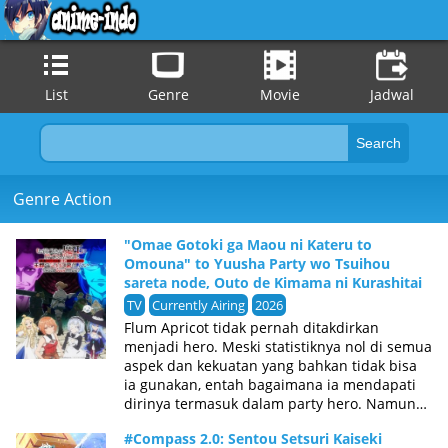
List
Genre
Movie
Jadwal
Genre Action
"Omae Gotoki ga Maou ni Kateru to
Omouna" to Yuusha Party wo Tsuihou
sareta node, Outo de Kimama ni Kurashitai
TV
Currently Airing
2026
Flum Apricot tidak pernah ditakdirkan
menjadi hero. Meski statistiknya nol di semua
aspek dan kekuatan yang bahkan tidak bisa
ia gunakan, entah bagaimana ia mendapati
dirinya termasuk dalam party hero. Namun
kehidupan Flum menyentuh titik terendah
#Compass 2.0: Sentou Setsuri Kaiseki
ketika sage terkenal party tersebut, Jean