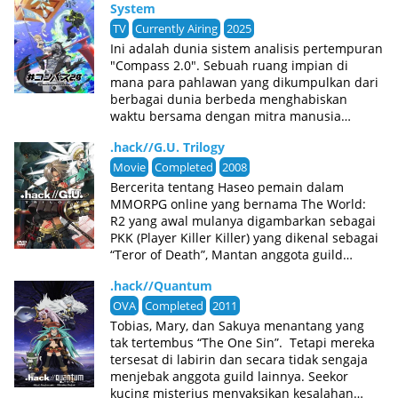
System
Inteige, memutuskan gadis tak berguna itu
adalah beban mati dan mengatur agar ia
TV
Currently Airing
2025
dijual sebagai budak.Dilempar ke monster
Ini adalah dunia sistem analisis pertempuran
untuk dijadikan santapan demi hiburan
"Compass 2.0". Sebuah ruang impian di
tuannya, Flum membuat pilihan putus asa
mana para pahlawan yang dikumpulkan dari
untuk meraih senjata terkutuk... dan sesuatu
berbagai dunia berbeda menghabiskan
yang baru terbangun di dalam dirinya. Kisah
waktu bersama dengan mitra manusia
grimdark tentang pencarian berlumuran
mereka, para pemain. Energi yang dihasilkan
darah seorang wanita untuk merebut
.hack//G.U. Trilogy
oleh pertempuran pahlawan sangat penting
kembali hidupnya!
untuk operasi #Compass, dan bertarung
Movie
Completed
2008
adalah tanggung jawab mereka. Namun,
Bercerita tentang Haseo pemain dalam
seorang pahlawan bermasalah bernama 13
MMORPG online yang bernama The World:
menolak mencari mitra atau bertarung, dan
R2 yang awal mulanya digambarkan sebagai
berada di ambang pengusiran dari dunia
PKK (Player Killer Killer) yang dikenal sebagai
#Compass 2.0! Sementara itu, Jin, pemain
“Teror of Death”, Mantan anggota guild
pemula yang baru saja tiba di dunia
Brigade Twilight yang bubar. Haseo bertemu
#Compass 2.0, tampak tertarik pada 13
.hack//Quantum
dengan Azure Kite yang dipanggil sebagai
sebagai mitra potensial. Namun, insiden
Tri-Edge yang di kiranya membuat Shino
OVA
Completed
2011
besar mulai terjadi di dunia #Compass 2.0...
koma. Azure Kite dengan mudahnya
Tobias, Mary, dan Sakuya menantang yang
Mungkinkah kunci penyelesaian masalah ini
mengalahkan Haseo dan men Data Drainnya,
tak tertembus “The One Sin”. Tetapi mereka
adalah kemampuan khusus 13? Bisakah
mengurangi levelnya nya dari 133 ke1 dan
tersesat di labirin dan secara tidak sengaja
pahlawan bermasalah kita dan mitra barunya
meninggalkan dia tanpa item, senjata, atau
menjebak anggota guild lainnya. Seekor
mengembalikan kedamaian ke dunia
member andresses. Dia pergi dengan sebuah
kucing misterius menyaksikan kesalahan