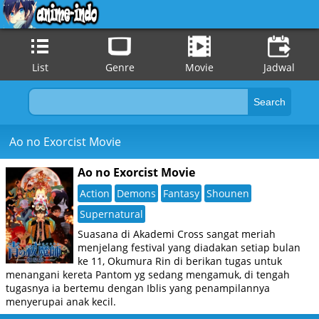
List
Genre
Movie
Jadwal
Ao no Exorcist Movie
Ao no Exorcist Movie
Action
Demons
Fantasy
Shounen
Supernatural
Suasana di Akademi Cross sangat meriah
menjelang festival yang diadakan setiap bulan
ke 11, Okumura Rin di berikan tugas untuk
menangani kereta Pantom yg sedang mengamuk, di tengah
tugasnya ia bertemu dengan Iblis yang penampilannya
menyerupai anak kecil.