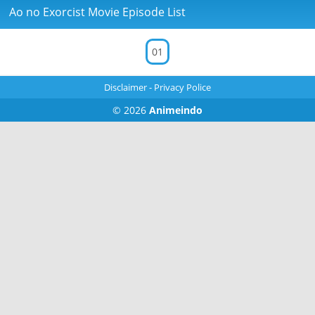
Ao no Exorcist Movie Episode List
01
Disclaimer
-
Privacy Police
© 2026
Animeindo