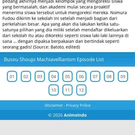
pedang akhirnya menjadi kelompok yang mengoreksi siswa
yang bermasalah, dan akademi mulai secara proaktif
menerima siswa tersebut untuk mengoreksi mereka. Nomura
Fudou dikirim ke sekolah ini setelah menjadi bagian dari
perkelahian besar. Apa yang akan dia lakukan ketika satu-
satunya pilihan yang dia miliki setelah mendaftar dikeluarkan
dari sekolah itu atau dikoreksi seperti siswa laki-laki lainnya di
sana … dengan dipaksa berpakaian dan bertindak seperti
seorang gadis! (Source: Batoto, edited)
Busou Shoujo Machiavellianism Episode List
01
02
03
04
05
06
07
08
09
10
11
12
Disclaimer
-
Privacy Police
© 2026
Animeindo