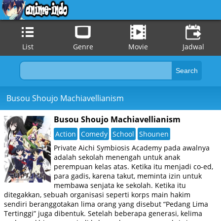
List
Genre
Movie
Jadwal
Busou Shoujo Machiavellianism
Busou Shoujo Machiavellianism
Action
Comedy
School
Shounen
Private Aichi Symbiosis Academy pada awalnya
adalah sekolah menengah untuk anak
perempuan kelas atas. Ketika itu menjadi co-ed,
para gadis, karena takut, meminta izin untuk
membawa senjata ke sekolah. Ketika itu
ditegakkan, sebuah organisasi seperti korps main hakim
sendiri beranggotakan lima orang yang disebut “Pedang Lima
Tertinggi” juga dibentuk. Setelah beberapa generasi, kelima