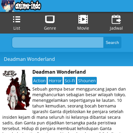
List
Genre
Movie
Jadwal
Deadman Wonderland
Deadman Wonderland
Action
Horror
Sci-Fi
Shounen
Sebuah gempa besar mengguncang Japan dan
menghancurkan sebagian besar wilayah tokyo,
menenggelamkan sepertiganya ke lautan. 10
tahun kemudian, seorang bocah bernama
Igarashi Ganta dijebloskan ke penjara setelah
insiden kejam di mana seluruh isi kelasnya dibantai secara
sadis, dan Ganta pun dijadikan tersangka pada peristiwa
tersebut. Hidup di penjara membuat kehidupan Ganta