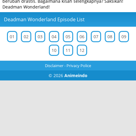
berubah drastis. Bagaimana kisah selengkapnya? Saksikan!
Deadman Wonderland!
Deadman Wonderland Episode List
01
02
03
04
05
06
07
08
09
10
11
12
Disclaimer
-
Privacy Police
© 2026
Animeindo