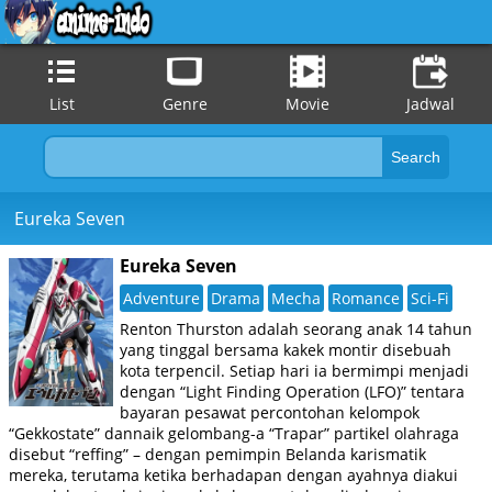
List
Genre
Movie
Jadwal
Eureka Seven
Eureka Seven
Adventure
Drama
Mecha
Romance
Sci-Fi
Renton Thurston adalah seorang anak 14 tahun
yang tinggal bersama kakek montir disebuah
kota terpencil. Setiap hari ia bermimpi menjadi
dengan “Light Finding Operation (LFO)” tentara
bayaran pesawat percontohan kelompok
“Gekkostate” dannaik gelombang-a “Trapar” partikel olahraga
disebut “reffing” – dengan pemimpin Belanda karismatik
mereka, terutama ketika berhadapan dengan ayahnya diakui