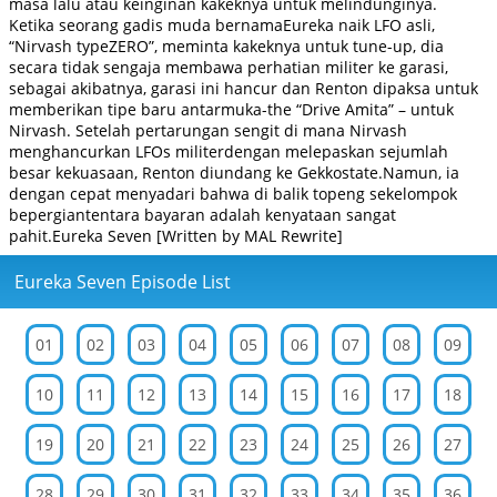
masa lalu atau keinginan kakeknya untuk melindunginya.
Ketika seorang gadis muda bernamaEureka naik LFO asli,
“Nirvash typeZERO”, meminta kakeknya untuk tune-up, dia
secara tidak sengaja membawa perhatian militer ke garasi,
sebagai akibatnya, garasi ini hancur dan Renton dipaksa untuk
memberikan tipe baru antarmuka-the “Drive Amita” – untuk
Nirvash. Setelah pertarungan sengit di mana Nirvash
menghancurkan LFOs militerdengan melepaskan sejumlah
besar kekuasaan, Renton diundang ke Gekkostate.Namun, ia
dengan cepat menyadari bahwa di balik topeng sekelompok
bepergiantentara bayaran adalah kenyataan sangat
pahit.Eureka Seven [Written by MAL Rewrite]
Eureka Seven Episode List
01
02
03
04
05
06
07
08
09
10
11
12
13
14
15
16
17
18
19
20
21
22
23
24
25
26
27
28
29
30
31
32
33
34
35
36