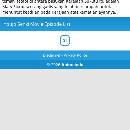
teman, tetapi di antara pasukan Kerajaan Sukutu itu adalah
Mary Sioux, seorang gadis yang telah bersumpah untuk
menuntut keadilan pada Kerajaan atas kematian ayahnya.
Youjo Senki Movie Episode List
01
Disclaimer
-
Privacy Police
© 2026
Animeindo