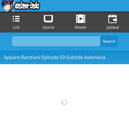
List
Genre
Movie
Jadwal
Appare-Ranman! Episode 03 Subtitle Indonesia