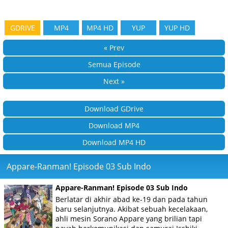
GDRIVE
MP4
MP4 HD
YUP
YUP HD
« Prev
Semua Episode
Next »
Download GDrive
Download MP4
Download MP4 HD
Appare-Ranman! Episode 03 Sub Indo
Appare-Ranman! Episode 03 Sub Indo
Berlatar di akhir abad ke-19 dan pada tahun
baru selanjutnya. Akibat sebuah kecelakaan,
ahli mesin Sorano Appare yang brilian tapi