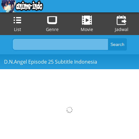
List
Genre
Movie
Jadwal
D.N.Angel Episode 25 Subtitle Indonesia