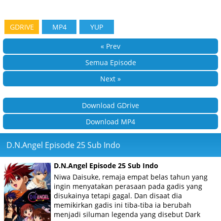
GDRIVE
MP4
YUP
« Prev
Semua Episode
Next »
Download GDrive
Download MP4
D.N.Angel Episode 25 Sub Indo
D.N.Angel Episode 25 Sub Indo
Niwa Daisuke, remaja empat belas tahun yang
ingin menyatakan perasaan pada gadis yang
disukainya tetapi gagal. Dan disaat dia
memikirkan gadis ini tiba-tiba ia berubah
menjadi siluman legenda yang disebut Dark