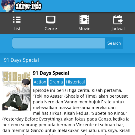
List
Genre
Movie
Jadwal
91 Days Special
91 Days Special
Action
Drama
Historical
Episode ini berisi tiga cerita. Kisah pertama,
“Toki no Asase” (Shoals of Time), akan berpusat
pada Nero dan Vanno membujuk Frate untuk
melewatkan massa bersama mereka dan
melihat sirkus. Kisah kedua, “Subete no Kinou”
(Yesterday Before Everything), akan fokus pada Ganzo, ketika ia
bertemu seorang pemuda bernama Vincente di sebuah bar,
dan meminta Ganzo untuk melakukan sesuatu untuknya. Kisah