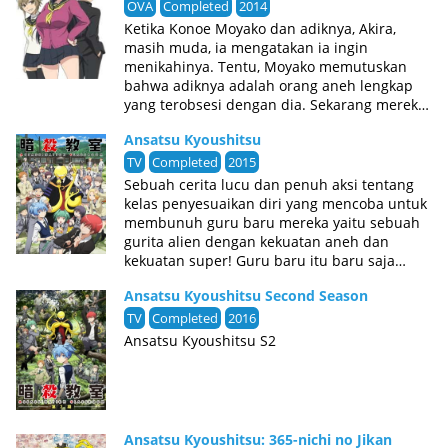
OVA
Completed
2014
mungkin juga beberapa kejutan dalam
Ketika Konoe Moyako dan adiknya, Akira,
perkembangan hubungan antar karakter.
masih muda, ia mengatakan ia ingin
menikahinya. Tentu, Moyako memutuskan
bahwa adiknya adalah orang aneh lengkap
yang terobsesi dengan dia. Sekarang mereka
berdua remaja, Moyako yakin dia perlu
Ansatsu Kyoushitsu
“merehabilitasi” dia. Namun, tampaknya
bahwa “penyimpangan” sama sekali dalam
TV
Completed
2015
imajinasinya, dan dia tidak bisa membantu
Sebuah cerita lucu dan penuh aksi tentang
mengubah situasi benar-benar tidak
kelas penyesuaikan diri yang mencoba untuk
bersalah menjadi yang menyeramkan dalam
membunuh guru baru mereka yaitu sebuah
benaknya!
gurita alien dengan kekuatan aneh dan
kekuatan super! Guru baru itu baru saja
menghancurkan bulan dan mengancam akan
Ansatsu Kyoushitsu Second Season
menghancurkan bumi, kecuali murid-
muridnya bisa menghancurkan dia dulu.
TV
Completed
2016
Yang membuat semuanya jadi lebih rumit
Ansatsu Kyoushitsu S2
adalah karena ia adalah guru terbaik yang
pernah mereka miliki!
Ansatsu Kyoushitsu: 365-nichi no Jikan