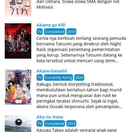
dan Uehara. Siswa-siswa SMA dengan nol
Motivasi.
Akame ga Kill!
TV
Completed
2014
Cerita nya berkisah tentang seorang pemuda
bernama Tatsumi yang direkrut oleh Night
Raid, organisasi penentang pemerintahan
yang korup. Sebenarnya Tatsumi datang ke
kota tersebut untuk mencari uang demi
mengangkat desanya dari jurang kemiskinan.
Akane-banashi
Setelah ia tiba di kota tersebut ia malah
dirampok dan kehilangan seluruh hartanya
TV
Currently Airing
2026
dan ditolong oleh seseorang bernama Aria.
Rakugo, bentuk storytelling tradisional,
Pada suatu malam kediaman Aria diserang
membutuhkan bertahun-tahun bagi murid
sekelompok pembunuh yang dijuluki Night
mana pun untuk menguasai dan naik ke
Raid. Awalnya Tatsumi mencoba
peringkat teratas shinuchi. Sejak ia ingat,
menyelamatkan Aria dari eksekusi sang
Akane Ousaki terpesona oleh penampilan
pembunuh bernama Akame. Namun setelah
rakugo ayahnya Tooru. Mengintip dari balik
mengetahui kebenaran yang sesungguhnya
Aku no Hana
pintu geser, ia akan menghabiskan berjam-
dari mulut anggota Night Raid, ia pun
jam menonton dan meniru karyanya.Untuk
TV
Completed
2013
berbalik menghabisi nyawa Aria. Karena
Tooru, satu-satunya hal yang memisahkannya
Kasuga Takao adalah seorang anak yang