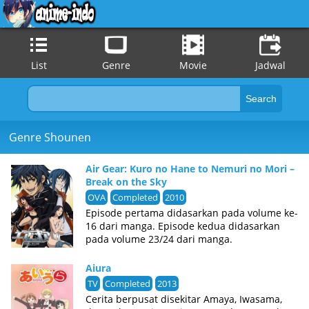
List
Genre
Movie
Jadwal
Genre Shounen
Air Gear: Kuro no Hane to Nemuri no Mori –
Break on the Sky
OVA
Completed
2010
Episode pertama didasarkan pada volume ke-
16 dari manga. Episode kedua didasarkan
pada volume 23/24 dari manga.
Aiura
TV
Completed
2013
Cerita berpusat disekitar Amaya, Iwasama,