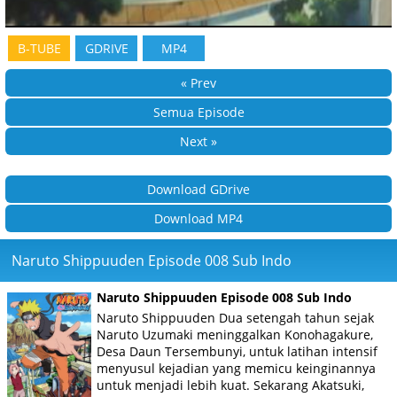
B-TUBE
GDRIVE
MP4
« Prev
Semua Episode
Next »
Download GDrive
Download MP4
Naruto Shippuuden Episode 008 Sub Indo
Naruto Shippuuden Episode 008 Sub Indo
Naruto Shippuuden Dua setengah tahun sejak
Naruto Uzumaki meninggalkan Konohagakure,
Desa Daun Tersembunyi, untuk latihan intensif
menyusul kejadian yang memicu keinginannya
untuk menjadi lebih kuat. Sekarang Akatsuki,