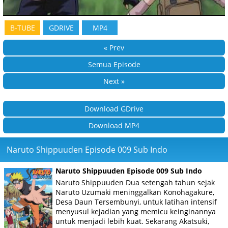
B-TUBE
GDRIVE
MP4
« Prev
Semua Episode
Next »
Download GDrive
Download MP4
Naruto Shippuuden Episode 009 Sub Indo
Naruto Shippuuden Episode 009 Sub Indo
Naruto Shippuuden Dua setengah tahun sejak
Naruto Uzumaki meninggalkan Konohagakure,
Desa Daun Tersembunyi, untuk latihan intensif
menyusul kejadian yang memicu keinginannya
untuk menjadi lebih kuat. Sekarang Akatsuki,