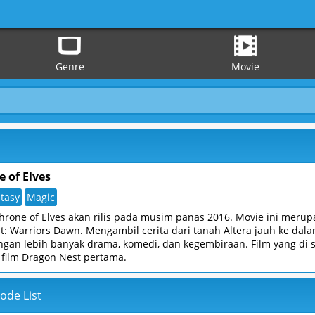
Genre
Movie
 of Elves
tasy
Magic
hrone of Elves akan rilis pada musim panas 2016. Movie ini merupa
t: Warriors Dawn. Mengambil cerita dari tanah Altera jauh ke dal
an lebih banyak drama, komedi, dan kegembiraan. Film yang di s
i film Dragon Nest pertama.
ode List