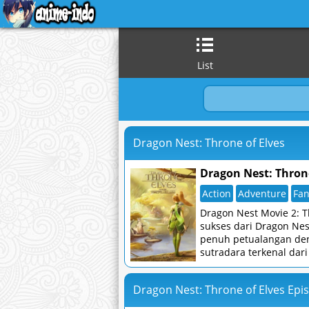
List
Dragon Nest: Throne of Elves
Dragon Nest: Throne
Action
Adventure
Fan
Dragon Nest Movie 2: T
sukses dari Dragon Nes
penuh petualangan deng
sutradara terkenal dar
Dragon Nest: Throne of Elves Epis