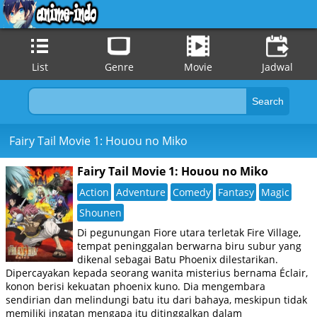
List
Genre
Movie
Jadwal
Fairy Tail Movie 1: Houou no Miko
Fairy Tail Movie 1: Houou no Miko
Action
Adventure
Comedy
Fantasy
Magic
Shounen
Di pegunungan Fiore utara terletak Fire Village,
tempat peninggalan berwarna biru subur yang
dikenal sebagai Batu Phoenix dilestarikan.
Dipercayakan kepada seorang wanita misterius bernama Éclair,
konon berisi kekuatan phoenix kuno. Dia mengembara
sendirian dan melindungi batu itu dari bahaya, meskipun tidak
memiliki ingatan mengapa itu ditinggalkan dalam