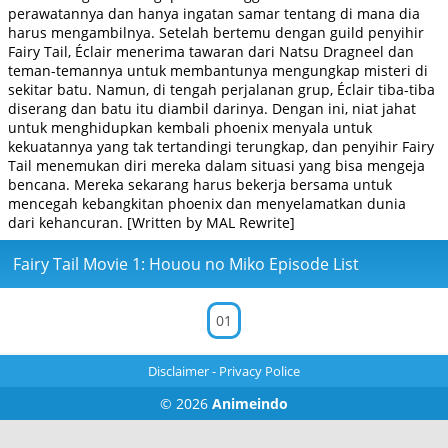
perawatannya dan hanya ingatan samar tentang di mana dia
harus mengambilnya. Setelah bertemu dengan guild penyihir
Fairy Tail, Éclair menerima tawaran dari Natsu Dragneel dan
teman-temannya untuk membantunya mengungkap misteri di
sekitar batu. Namun, di tengah perjalanan grup, Éclair tiba-tiba
diserang dan batu itu diambil darinya. Dengan ini, niat jahat
untuk menghidupkan kembali phoenix menyala untuk
kekuatannya yang tak tertandingi terungkap, dan penyihir Fairy
Tail menemukan diri mereka dalam situasi yang bisa mengeja
bencana. Mereka sekarang harus bekerja bersama untuk
mencegah kebangkitan phoenix dan menyelamatkan dunia
dari kehancuran. [Written by MAL Rewrite]
Fairy Tail Movie 1: Houou no Miko Episode List
01
Disclaimer
-
Privacy Police
© 2026
Animeindo