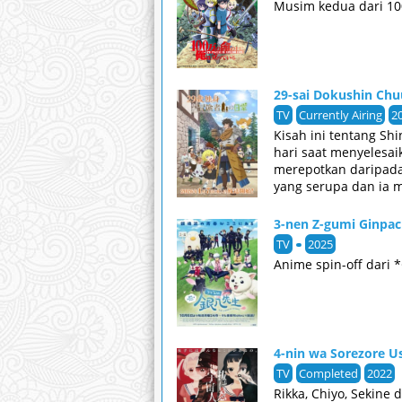
Musim kedua dari 100
29-sai Dokushin Ch
TV
Currently Airing
2
Kisah ini tentang Sh
hari saat menyelesa
merepotkan daripada 
yang serupa dan ia 
3-nen Z-gumi Ginpac
TV
2025
Anime spin-off dari 
4-nin wa Sorezore 
TV
Completed
2022
Rikka, Chiyo, Sekin