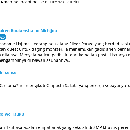
-man no Inochi no Ue ni Ore wa Tatteiru.
uuken Boukensha no Nichijou
026
inonome Hajime, seorang petualang Silver Range yang berdedikasi 
ikan quest untuk daging monster, ia menemukan gadis aneh bernam
nilainya. Menyelamatkan gadis itu dari kematian pasti, kisahny
mengambilnya di bawah asuhannya...
hi-sensei
*Gintama* ini mengikuti Ginpachi Sakata yang bekerja sebagai gur
Uso wo Tsuku
e dan Tsubasa adalah empat anak yang sekolah di SMP khusus per