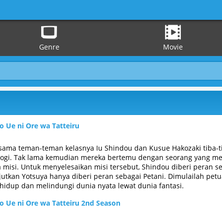
Genre
Movie
o Ue ni Ore wa Tatteiru
sama teman-teman kelasnya Iu Shindou dan Kusue Hakozaki tiba-ti
logi. Tak lama kemudian mereka bertemu dengan seorang yang me
isi. Untuk menyelesaikan misi tersebut, Shindou diberi peran se
jutkan Yotsuya hanya diberi peran sebagai Petani. Dimulailah pe
hidup dan melindungi dunia nyata lewat dunia fantasi.
o Ue ni Ore wa Tatteiru 2nd Season