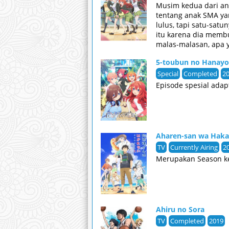
Musim kedua dari an
tentang anak SMA ya
lulus, tapi satu-sat
itu karena dia membu
malas-malasan, apa ya
mendapatkan bayaran
5-toubun no Hana
Special
Completed
2
Episode spesial adap
Aharen-san wa Haka
TV
Currently Airing
2
Merupakan Season ke
Ahiru no Sora
TV
Completed
2019