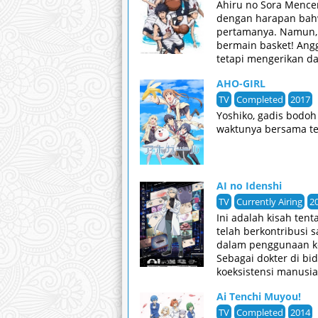
Ahiru no Sora Menc
dengan harapan bah
pertamanya. Namun, 
bermain basket! Ang
tetapi mengerikan d
minat dalam olahrag
AHO-GIRL
murni Sora untuk pe
Rewrite]
TV
Completed
2017
Yoshiko, gadis bodoh
waktunya bersama te
AI no Idenshi
TV
Currently Airing
2
Ini adalah kisah tent
telah berkontribusi 
dalam penggunaan ke
Sebagai dokter di bi
koeksistensi manusia
Ai Tenchi Muyou!
TV
Completed
2014