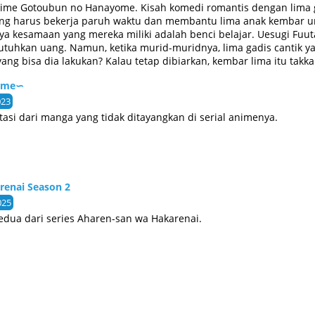
ime Gotoubun no Hanayome. Kisah komedi romantis dengan lima g
ng harus bekerja paruh waktu dan membantu lima anak kembar un
unya kesamaan yang mereka miliki adalah benci belajar. Uesugi Fu
tuhkan uang. Namun, ketika murid-muridnya, lima gadis cantik ya
ng bisa dia lakukan? Kalau tetap dibiarkan, kembar lima itu takkan
, Fuutarou harus memikirkan rencana yang sesuai dengan masala
yome∽
023
tasi dari manga yang tidak ditayangkan di serial animenya.
renai Season 2
025
dua dari series Aharen-san wa Hakarenai.