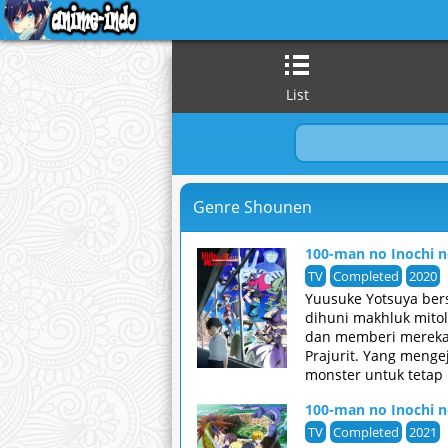
List
Genre Shounen
100-man no Inochi n
TV
Completed
2020
Yuusuke Yotsuya ber
dihuni makhluk mito
dan memberi mereka m
Prajurit. Yang menge
monster untuk tetap 
100-man no Inochi n
TV
Completed
2021