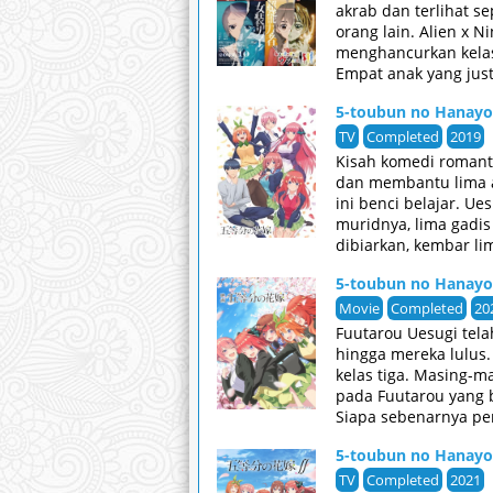
akrab dan terlihat 
orang lain. Alien x 
menghancurkan kelas
Empat anak yang just
5-toubun no Hanay
TV
Completed
2019
Kisah komedi romant
dan membantu lima a
ini benci belajar. U
muridnya, lima gadis
dibiarkan, kembar li
sesuai dengan masal
5-toubun no Hanay
Movie
Completed
20
Fuutarou Uesugi tel
hingga mereka lulus
kelas tiga. Masing-
pada Fuutarou yang 
Siapa sebenarnya pe
babak final.
5-toubun no Hanay
TV
Completed
2021