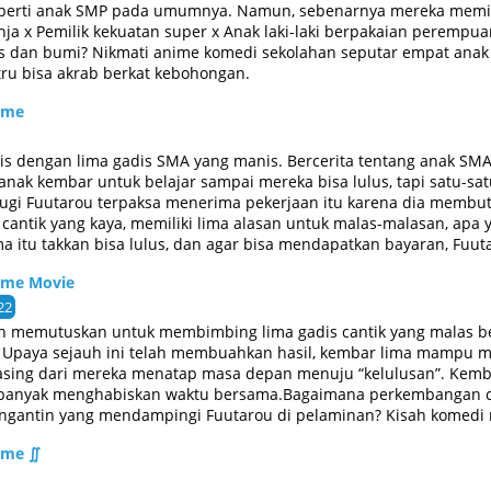
seperti anak SMP pada umumnya. Namun, sebenarnya mereka memilik
Ninja x Pemilik kekuatan super x Anak laki-laki berpakaian perempu
 dan bumi? Nikmati anime komedi sekolahan seputar empat anak 
ru bisa akrab berkat kebohongan.
ome
is dengan lima gadis SMA yang manis. Bercerita tentang anak SMA
nak kembar untuk belajar sampai mereka bisa lulus, tapi satu-sa
esugi Fuutarou terpaksa menerima pekerjaan itu karena dia memb
 cantik yang kaya, memiliki lima alasan untuk malas-malasan, apa y
ma itu takkan bisa lulus, dan agar bisa mendapatkan bayaran, Fu
ah masing-masing gadis itu.
ome Movie
22
ah memutuskan untuk membimbing lima gadis cantik yang malas b
. Upaya sejauh ini telah membuahkan hasil, kembar lima mampu m
masing dari mereka menatap masa depan menuju “kelulusan”. Kemb
banyak menghabiskan waktu bersama.Bagaimana perkembangan ci
ngantin yang mendampingi Fuutarou di pelaminan? Kisah komedi
ome ∬