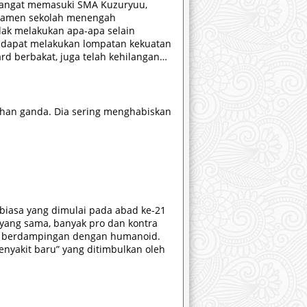
mangat memasuki SMA Kuzuryuu,
rnamen sekolah menengah
ak melakukan apa-apa selain
g dapat melakukan lompatan kekuatan
d berbakat, juga telah kehilangan
in dan kegembiraan, dan cinta
i bola basket. [Written by MAL
lihan ganda. Dia sering menghabiskan
ar biasa yang dimulai pada abad ke-21
 yang sama, banyak pro dan kontra
up berdampingan dengan humanoid.
nyakit baru” yang ditimbulkan oleh