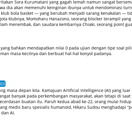
eritakan Sora Kurumatani yang gagah lemah namun sangat berse
wa dia akan memenuhi keinginan ibunya untuk mendominasi tu
klub bola basket — yang berubah menjadi sarang kenakalan — tid
gota klubnya, Momoharu Hanazono, seorang blocker terampil yan
alam menembak, dan saudara kembarnya Chiaki, seorang point guar
a. Dengan hanya satu pertandingan yang dipenuhi dengan adrenal
rmainan, semangat pemuda yang terbakar untuk menyalakan kembal
 yang bahkan mendapatkan nilai 0 pada ujian dengan tipe soal pi
man masa kecilnya dan berbuat hal-hal konyol padanya.
023
ang masa depan kita. Kamajuan Artificial Intelligence (AI) yang lu
sangat banyak pada perkembangan masyarakat, akan tetapi di saat
cerdasan buatan itu. Paruh kedua abad ke-22, orang mulai hid
dang medis baru spesialis humanoid, Hikaru Sudou menghadapi “pe
 dan AI.